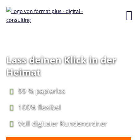
Lass deinen Klick in der
Heimat
99 % papierlos
100% flexibel
Voll digitaler Kundenordner